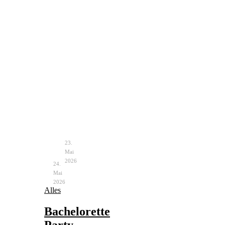
Hochzeit
Bachelorette
im
Party
Zelt
–
Vintage
Ablauf
–
&
Planung
Ideen
&
Deko
23.
Mai
2026
24.
Mai
2026
Alles
Bachelorette