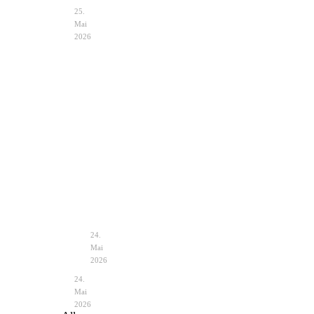
25.
Mai
2026
Hochzeit
Notfalltasche
im
Braut
Zelt
–
Vintage
unverzichtbare
–
Helfer
Planung
&
24.
Deko
Mai
2026
24.
Mai
2026