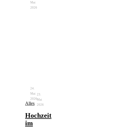
Mai
2026
Notfalltasche
Bachelorette
Braut
Party
–
–
unverzichtbare
Ablauf
Helfer
&
Ideen
24.
Mai
23.
2026
Mai
Alles
2026
Hochzeit
im