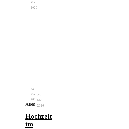
Mai
2026
Notfalltasche
Bachelorette
Braut
Party
–
–
unverzichtbare
Ablauf
Helfer
&
Ideen
24.
Mai
23.
2026
Mai
Alles
2026
Hochzeit
im