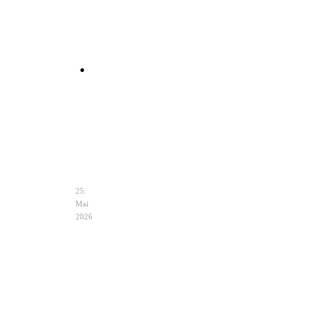
Clutch
Hochzeit
Ivory
–
Eleganz
&
Auswahl
25.
Mai
2026