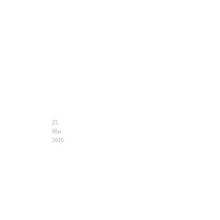
Clutch
Hochzeit
Ivory
–
Eleganz
&
Auswahl
25.
Mai
2026
Hochzeit
Notfalltasche