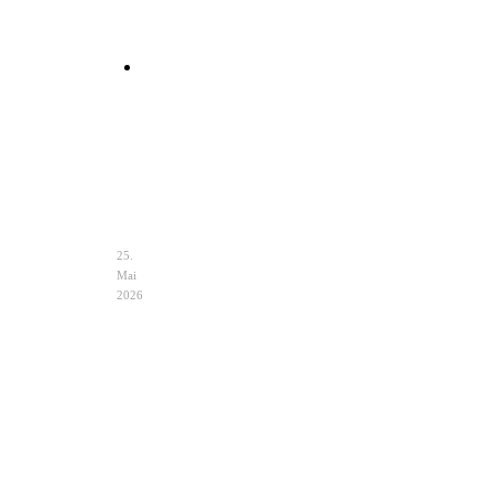
Clutch
Hochzeit
Ivory
–
Eleganz
&
Auswahl
25.
Mai
2026
Hochzeit
Notfalltasche
im
Braut