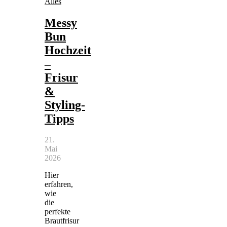
Alles
Messy
Bun
Hochzeit
–
Frisur
&
Styling-
Tipps
21.
Mai
2026
Hier
erfahren,
wie
die
perfekte
Brautfrisur