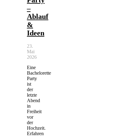
Party
–
Ablauf
&
Ideen
23.
Mai
2026
Eine
Bachelorette
Party
ist
der
letzte
Abend
in
Freiheit
vor
der
Hochzeit.
Erfahren