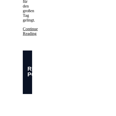
für
den
großen
Tag
gelingt.
Continue
Reading
RELATED
POSTS