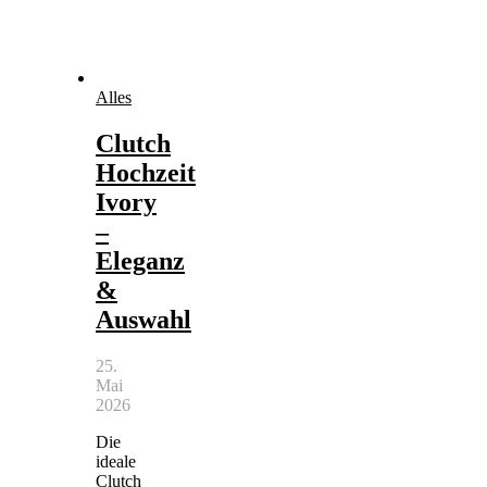
Alles
Clutch
Hochzeit
Ivory
–
Eleganz
&
Auswahl
25.
Mai
2026
Die
ideale
Clutch