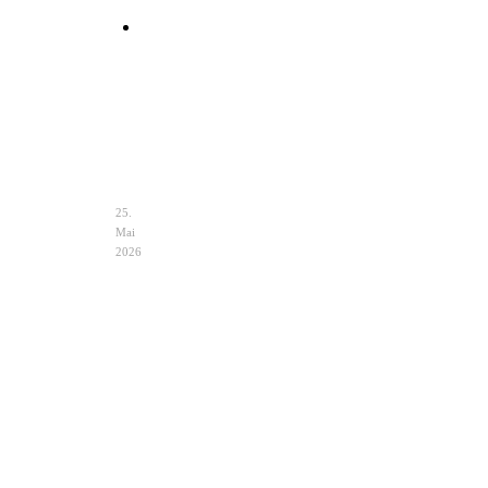
Clutch
Hochzeit
Ivory
–
Eleganz
&
Auswahl
25.
Mai
2026
Hochzeit
Notfalltasche
im
Braut
Zelt
–