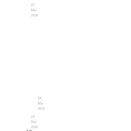
25.
Mai
2026
Hochzeit
Notfalltasche
im
Braut
Zelt
–
Vintage
unverzichtbare
–
Helfer
Planung
&
24.
Deko
Mai
2026
24.
Mai
2026