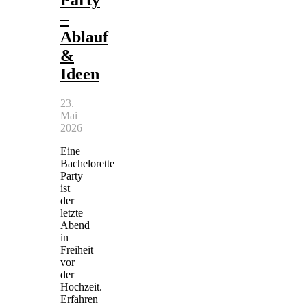
Party
–
Ablauf
&
Ideen
23.
Mai
2026
Eine
Bachelorette
Party
ist
der
letzte
Abend
in
Freiheit
vor
der
Hochzeit.
Erfahren