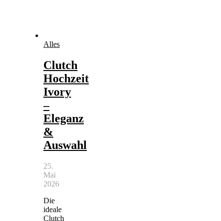
Alles
Clutch
Hochzeit
Ivory
–
Eleganz
&
Auswahl
25.
Mai
2026
Die
ideale
Clutch