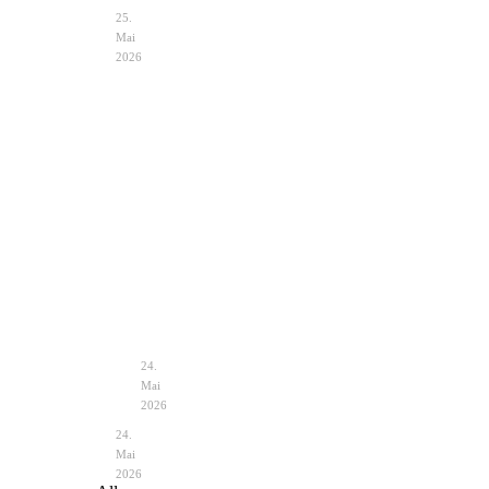
25.
Mai
2026
Hochzeit
Notfalltasche
im
Braut
Zelt
–
Vintage
unverzichtbare
–
Helfer
Planung
&
24.
Deko
Mai
2026
24.
Mai
2026