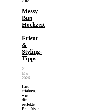
Alles
Messy
Bun
Hochzeit
–
Frisur
&
Styling-
Tipps
21.
Mai
2026
Hier
erfahren,
wie
die
perfekte
Brautfrisur