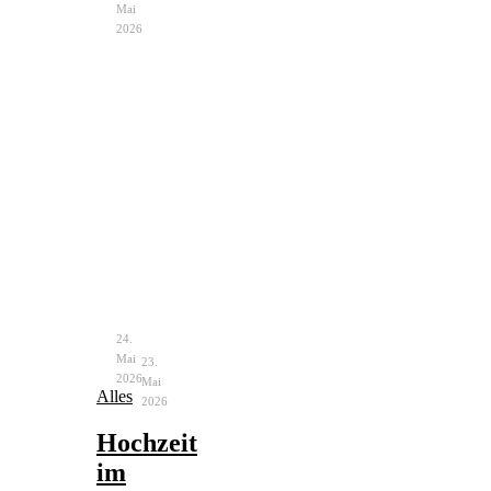
Mai
2026
Notfalltasche
Bachelorette
Braut
Party
–
–
unverzichtbare
Ablauf
Helfer
&
Ideen
24.
Mai
23.
2026
Mai
Alles
2026
Hochzeit
im