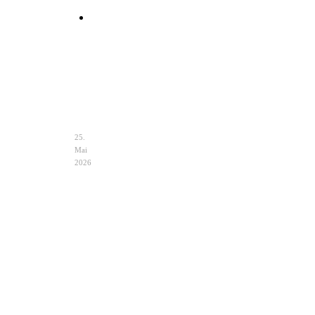
Clutch
Hochzeit
Ivory
–
Eleganz
&
Auswahl
25.
Mai
2026
Hochzeit
Notfalltasche
im
Braut
Zelt
–