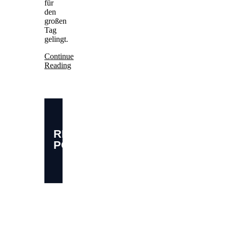
für
den
großen
Tag
gelingt.
Continue
Reading
RELATED
POSTS