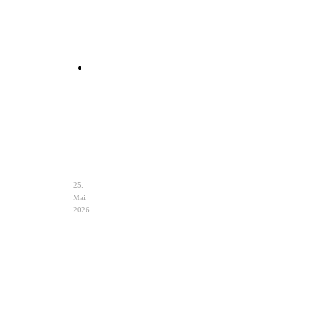
Clutch
Hochzeit
Ivory
–
Eleganz
&
Auswahl
25.
Mai
2026