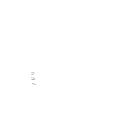
Clutch
Hochzeit
Ivory
–
Eleganz
&
Auswahl
25.
Mai
2026
Hochzeit
Notfalltasche