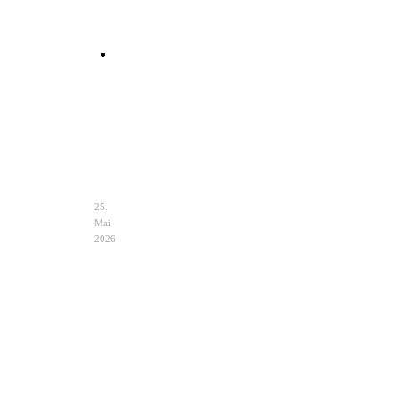
Clutch
Hochzeit
Ivory
–
Eleganz
&
Auswahl
25.
Mai
2026
Hochzeit
Notfalltasche
im
Braut