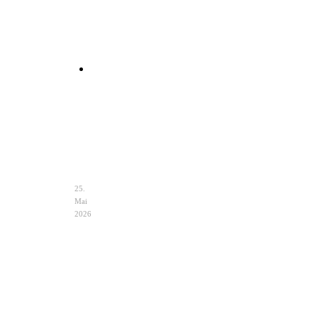
Clutch
Hochzeit
Ivory
–
Eleganz
&
Auswahl
25.
Mai
2026