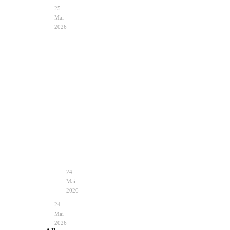
25.
Mai
2026
Hochzeit
Notfalltasche
im
Braut
Zelt
–
Vintage
unverzichtbare
–
Helfer
Planung
&
24.
Deko
Mai
2026
24.
Mai
2026