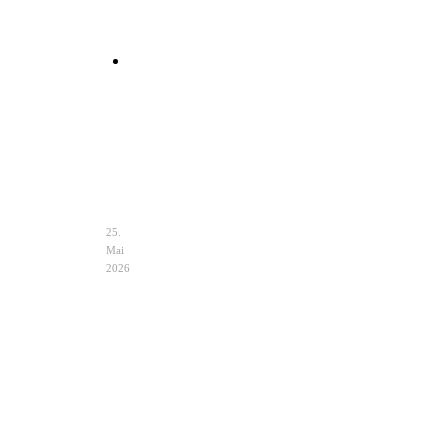
Clutch
Hochzeit
Ivory
–
Eleganz
&
Auswahl
25.
Mai
2026
Hochzeit
Notfalltasche
im
Braut