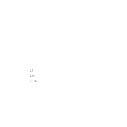
Clutch
Hochzeit
Ivory
–
Eleganz
&
Auswahl
25.
Mai
2026
Hochzeit
Notfalltasche