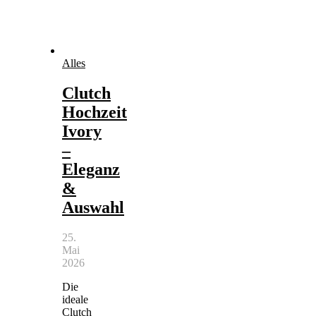
Alles
Clutch
Hochzeit
Ivory
–
Eleganz
&
Auswahl
25.
Mai
2026
Die
ideale
Clutch