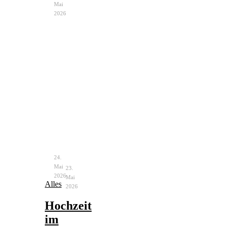
Mai
2026
Notfalltasche
Bachelorette
Braut
Party
–
–
unverzichtbare
Ablauf
Helfer
&
Ideen
24.
Mai
23.
2026
Mai
Alles
2026
Hochzeit
im