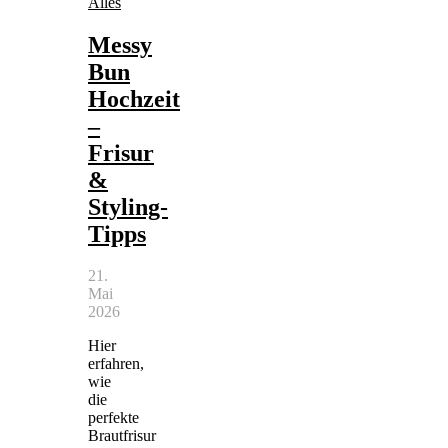
Alles
Messy
Bun
Hochzeit
–
Frisur
&
Styling-
Tipps
21.
Mai
2026
Hier
erfahren,
wie
die
perfekte
Brautfrisur