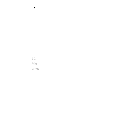
Clutch
Hochzeit
Ivory
–
Eleganz
&
Auswahl
25.
Mai
2026
Hochzeit
Notfalltasche
im
Braut
Zelt
–