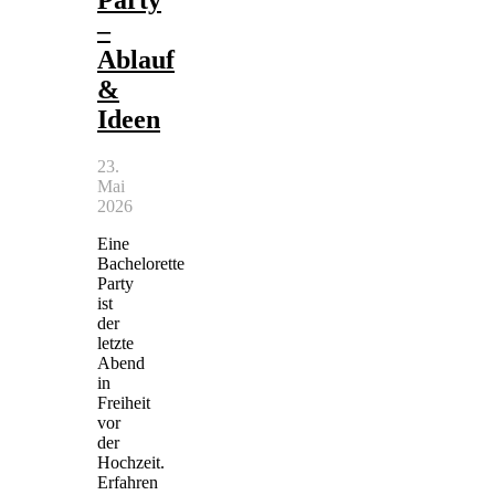
Party
–
Ablauf
&
Ideen
23.
Mai
2026
Eine
Bachelorette
Party
ist
der
letzte
Abend
in
Freiheit
vor
der
Hochzeit.
Erfahren