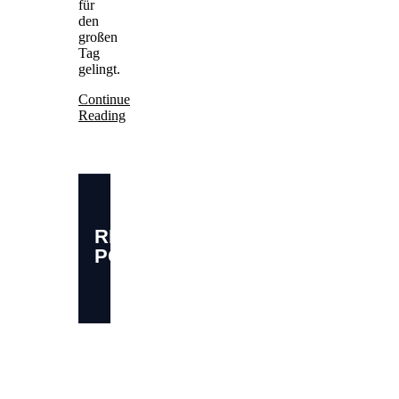
für
den
großen
Tag
gelingt.
Continue
Reading
RELATED
POSTS