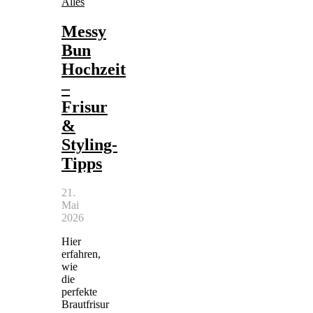
Alles
Messy
Bun
Hochzeit
–
Frisur
&
Styling-
Tipps
21.
Mai
2026
Hier
erfahren,
wie
die
perfekte
Brautfrisur