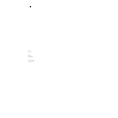
Clutch
Hochzeit
Ivory
–
Eleganz
&
Auswahl
25.
Mai
2026
Hochzeit
Notfalltasche
im
Braut
Zelt
–