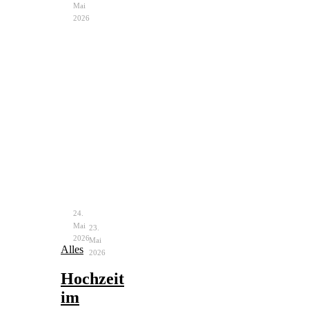
Mai
2026
Notfalltasche
Bachelorette
Braut
Party
–
–
unverzichtbare
Ablauf
Helfer
&
Ideen
24.
Mai
23.
2026
Mai
Alles
2026
Hochzeit
im