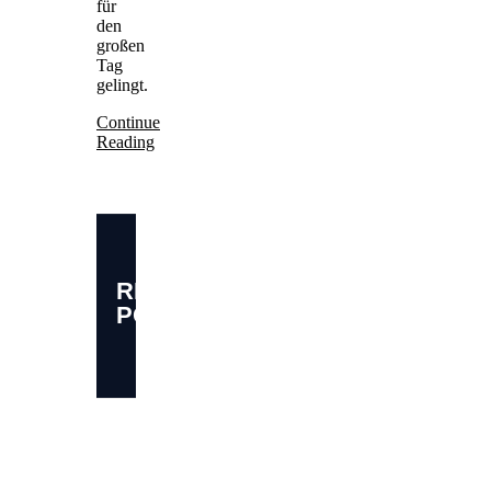
für
den
großen
Tag
gelingt.
Continue
Reading
RELATED
POSTS