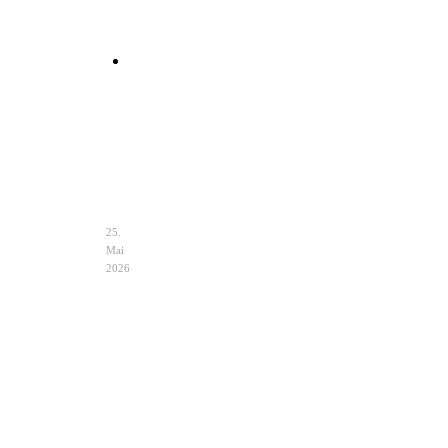
Clutch
Hochzeit
Ivory
–
Eleganz
&
Auswahl
25.
Mai
2026
Hochzeit
Notfalltasche
im
Braut