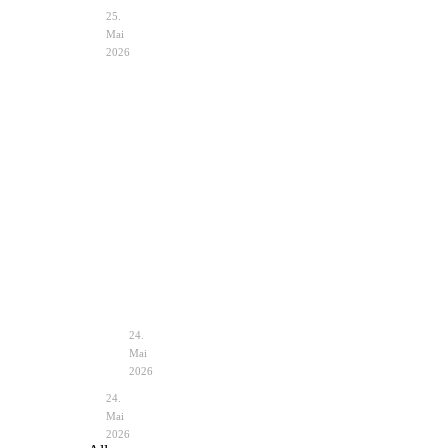
25.
Mai
2026
Hochzeit
Notfalltasche
im
Braut
Zelt
–
Vintage
unverzichtbare
–
Helfer
Planung
&
24.
Deko
Mai
2026
24.
Mai
2026