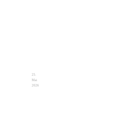
Clutch
Hochzeit
Ivory
–
Eleganz
&
Auswahl
25.
Mai
2026
Hochzeit
Notfalltasche