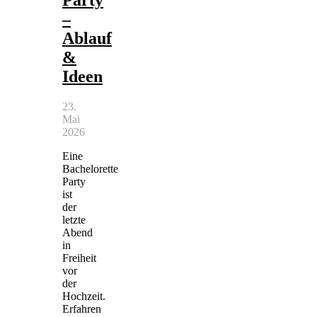
Party
–
Ablauf
&
Ideen
23.
Mai
2026
Eine
Bachelorette
Party
ist
der
letzte
Abend
in
Freiheit
vor
der
Hochzeit.
Erfahren