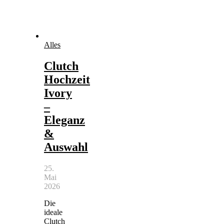
Alles
Clutch
Hochzeit
Ivory
–
Eleganz
&
Auswahl
25.
Mai
2026
Die
ideale
Clutch